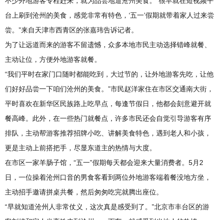
不少外地游客专程赶来，就为品尝地道沧州美食。“很早就在短视频平
台上刷到沧州的美食，感觉非常有特色，‘五一’假期就带着家人过来尝
尝。”来自天津市西青区的张嘉玮告诉记者。
为了让远道而来的游客不留遗憾，众多本地市民主动选择错峰就餐、
主动让位，方便外地游客就餐。
“我们平时在家门口随时都能吃到，大过节的，让外地游客先吃，让他
们好好品尝一下咱们沧州的美食。”市民赵洋家住在市区交通南大街，
平时喜欢在新华区民族路上吃早点，每逢节假日，他都会刻意避开就
餐高峰。此外，在一些热门就餐点，许多市民还会自觉引导游客有序
排队，主动帮游客推荐招牌小吃、讲解美食特色，遇到老人和小孩，
更是主动上前搭把手，尽显东道主的热情与大度。
在市区一家羊肠子馆，“五一”假期每天都会迎来大量消费者。5月2
日，一位操着沧州口音的男食客看到两位外地游客端着餐没地方坐，
主动招手邀请拼桌共餐，然后匆匆吃完就腾出座位。
“早就知道沧州人非常仗义，这次真是感受到了。”北京市丰台区的游