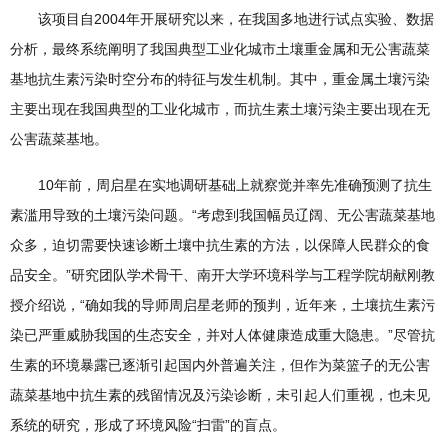
该项目自2004年开展研究以来，在我国多地进行试点实验、数据
分析，最终系统阐明了我国典型工业化城市土壤重金属和无公害蔬菜
基地抗生素污染时空分布的特征与发生机制。其中，重金属土壤污染
主要出现在我国典型的工业化城市，而抗生素土壤污染主要出现在无
公害蔬菜基地。
10年前，周启星在实地调研基础上就察觉并率先准确预测了抗生
素滥用导致的土壤污染问题。“考虑到我国幅员辽阔、无公害蔬菜基地
众多，迫切需要快速诊断土壤中抗生素的方法，以保障人民群众的食
品安全。”研究团队学术骨干、南开大学环境科学与工程学院胡献刚教
授介绍说，“确如我的导师周启星老师的预判，近年来，土壤抗生素污
染已严重威胁我国的生态安全，并对人体健康造成重大隐患。”尽管抗
生素的环境暴露已逐渐引起国内外普遍关注，但作为菜篮子的无公害
蔬菜基地中抗生素的残留情况及污染诊断，未引起人们重视，也未见
系统的研究，形成了环境风险“扫雷”的盲点。