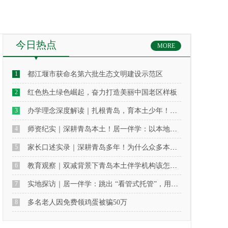
今日热点
MORE
1
都江堰市获命名第六批生态文明建设示范区
2
红色热土绿色崛起，奋力打造美丽中国老区样板
3
办学理念深度解读｜扎根青岛，育本土少年！居一伴学：“伴” 为先，育为本，深耕本土课后教育
4
师资纪实｜深耕青岛本土！居一伴学：以本地化稳定师资，护航青岛孩子课后成长
5
家长口述实录｜深耕青岛多年！为什么众多本地家庭长期选择居一伴学？
6
教育观察｜双减背景下青岛本土伴学机构该怎么做？居一伴学给出本土化实践答案
7
实地探访｜居一伴学：跳出 “看管式托管”，用长效陪伴重构青岛孩子课后成长空间
8
多名老人因免费领鸡蛋被骗50万