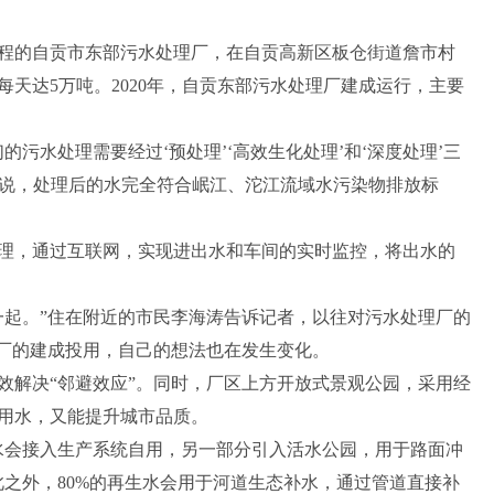
工程的自贡市东部污水处理厂，在自贡高新区板仓街道詹市村
天达5万吨。2020年，自贡东部污水处理厂建成运行，主要
污水处理需要经过‘预处理’‘高效生化处理’和‘深度处理’三
宇说，处理后的水完全符合岷江、沱江流域水污染物排放标
理，通过互联网，实现进出水和车间的实时监控，将出水的
一起。”住在附近的市民李海涛告诉记者，以往对污水处理厂的
理厂的建成投用，自己的想法也在发生变化。
效解决“邻避效应”。同时，厂区上方开放式景观公园，采用经
用水，又能提升城市品质。
水会接入生产系统自用，另一部分引入活水公园，用于路面冲
此之外，80%的再生水会用于河道生态补水，通过管道直接补