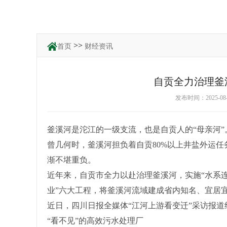
>>
首页
财经资讯
自贡全力治理釜
发布时间：2025-0
釜溪河是沱江的一级支流，也是自贡人的“母亲河
曾几何时，釜溪河担负着自贡80%以上井盐外运
渐不堪重负。
近年来，自贡市全力以赴治理釜溪河，实施“水系
业”六大工程，将釜溪河流域建成省内知名、宜居
近日，四川日报全媒体“江河上游看变迁”采访报
“看不见”的高效污水处理厂