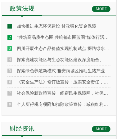
政策法规
MORE
1
加快推进生态环保建设 甘孜强化资金保障
2
“共筑高品质生态圈 共绘都市圈蓝图”媒体行活动走进成都
3
四川开展生态产品价值实现机制试点 探路绿水青山变现
4
探索党建功能区与生态功能区建设深度融合、一体化发展
5
探索绿色养殖新模式 雅安雨城区推动生猪产业升级
6
《安全生产法》修订版宣传：压实安全责任，筑牢发展底线
7
社会保险新政策宣传：织密民生保障网，社保服务更便民
8
个人所得税专项附加扣除政策宣传：减税红利精准直达，惠民服务优化升级
财经资讯
MORE