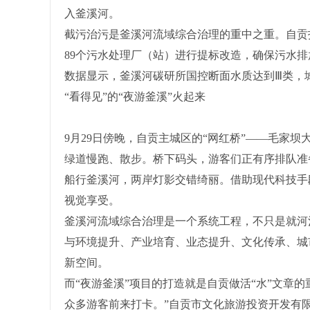
入釜溪河。
截污治污是釜溪河流域综合治理的重中之重。自贡
89个污水处理厂（站）进行提标改造，确保污水
数据显示，釜溪河碳研所国控断面水质达到Ⅲ类，城
“看得见”的“夜游釜溪”火起来
9月29日傍晚，自贡主城区的“网红桥”——毛家
绿道慢跑、散步。桥下码头，游客们正有序排队准
船行釜溪河，两岸灯影交错绮丽。借助现代科技手
视觉享受。
釜溪河流域综合治理是一个系统工程，不只是就河
与环境提升、产业培育、业态提升、文化传承、城
新空间。
而“夜游釜溪”项目的打造就是自贡做活“水”文章
众多游客前来打卡。”自贡市文化旅游投资开发有