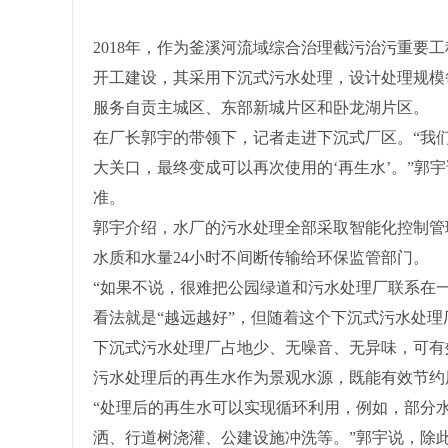
2018年，作为釜溪河流域综合治理截污治污重要
开工建设，其采用下沉式污水处理，设计处理规模每
服务自贡主城区、东部新城片区和卧龙湖片区。
在厂长郭宇的带领下，记者走进下沉式厂区。“我们的
大关口，最终变成可以再次使用的‘再生水’。”郭
准。
郭宇介绍，水厂的污水处理全部采取智能化控制管
水质和水量24小时不间断传输给环保监管部门。
“如果不说，很难把公园绿道和污水处理厂联系在
看法就是“越远越好”，但随着这个下沉式污水处
下沉式污水处理厂占地少、无噪音、无异味，可有
污水处理后的再生水作为景观水源，既能有效节约
“处理后的再生水可以实现循环利用，例如，部分
洒、行道树浇灌、公建设施冲洗等。”郭宇说，除