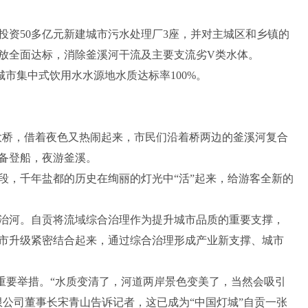
投资50多亿元新建城市污水处理厂3座，并对主城区和乡镇的
排放全面达标，消除釜溪河干流及主要支流劣V类水体。
市集中式饮用水水源地水质达标率100%。
坝大桥，借着夜色又热闹起来，市民们沿着桥两边的釜溪河复合
备登船，夜游釜溪。
段，千年盐都的历史在绚丽的灯光中“活”起来，给游客全新的
治河。自贡将流域综合治理作为提升城市品质的重要支撑，
市升级紧密结合起来，通过综合治理形成产业新支撑、城市
的重要举措。“水质变清了，河道两岸景色变美了，当然会吸引
限公司董事长宋青山告诉记者，这已成为“中国灯城”自贡一张