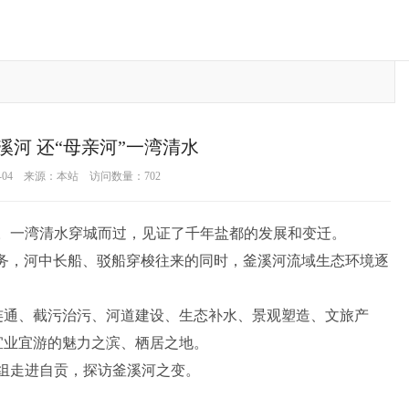
溪河 还“母亲河”一湾清水
8-04 来源：本站 访问数量：702
”。一湾清水穿城而过，见证了千年盐都的发展和变迁。
任务，河中长船、驳船穿梭往来的同时，釜溪河流域生态环境逐
连通、截污治污、河道建设、生态补水、景观塑造、文旅产
宜业宜游的魅力之滨、栖居之地。
道组走进自贡，探访釜溪河之变。