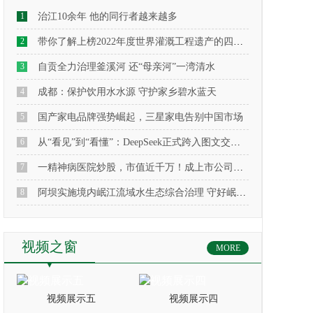
1
治江10余年 他的同行者越来越多
2
带你了解上榜2022年度世界灌溉工程遗产的四川通济堰
3
自贡全力治理釜溪河 还“母亲河”一湾清水
4
成都：保护饮用水水源 守护家乡碧水蓝天
5
国产家电品牌强势崛起，三星家电告别中国市场
6
从“看见”到“看懂”：DeepSeek正式跨入图文交互时代
7
一精神病医院炒股，市值近千万！成上市公司前十大股东！最新回应来了
8
阿坝实施境内岷江流域水生态综合治理 守好岷江 确保“水安全”
视频之窗
MORE
视频展示五
视频展示四