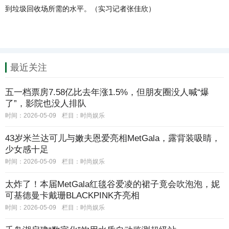
到垃圾回收场所需的水平。（实习记者张佳欣）
最近关注
五一档票房7.58亿比去年涨1.5%，但朋友圈没人喊“爆
了”，影院也没人排队
时间：2026-05-09
栏目：
时尚娱乐
43岁米兰达可儿与嫩夫恩爱亮相MetGala，露背装吸睛，
少女感十足
时间：2026-05-09
栏目：
时尚娱乐
太炸了！本届MetGala红毯谷爱凌的裙子竟会吹泡泡，妮
可基德曼卡戴珊BLACKPINK齐亮相
时间：2026-05-09
栏目：
时尚娱乐