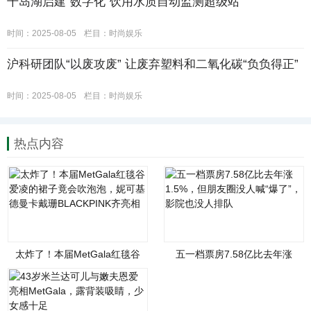
千岛湖启建“数字化”饮用水质自动监测超级站
时间：2025-08-05
栏目：
时尚娱乐
沪科研团队“以废攻废” 让废弃塑料和二氧化碳“负负得正”
时间：2025-08-05
栏目：
时尚娱乐
热点内容
太炸了！本届MetGala红毯谷
五一档票房7.58亿比去年涨
爱凌的裙子竟会吹泡泡，妮可
1.5%，但朋友圈没人喊“爆
基德曼卡戴珊BLACKPINK齐亮
了”，影院也没人排队
相