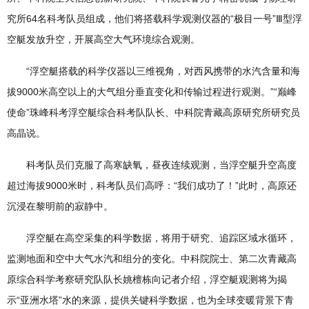
究所64名科考队员组成，他们将搭载科学观测仪器的“极目一号”Ⅲ型浮
空艇发放升空，开展高空大气环境综合观测。
“浮空艇搭载的科学仪器以三维视角，对西风携带的水汽含量和海
拔9000米高空以上的大气组分垂直变化和传输过程进行观测。”“巅峰
使命”珠峰科考浮空艇综合科考队队长、中科院青藏高原研究所研究员
高晶说。
科考队员们克服了高寒缺氧，昼夜连续观测，当浮空艇升空高度
超过海拔9000米时，科考队员们高呼：“我们成功了！”此时，高原还
沉浸在黎明前的寂静中。
浮空艇在高空采集的科学数据，将用于研究、追踪区域水循环，
监测地面和空中大气水汽和组分的变化。中科院院士、第二次青藏高
原综合科学考察研究队队长姚檀栋向记者介绍，浮空艇观测将为揭
示“亚洲水塔”水的来源，提供关键科学数据，也为全球变暖背景下青